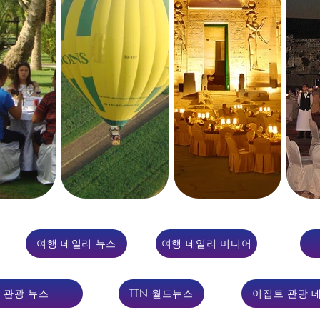
이집트 여행 미디어, 이집트 여행 이미지, 인센티브 이집트, DMC 이집
여행 데일리 뉴스
여행 데일리 미디어
 여행 파트너, 이집트 목적지 관리 회사, 이집트 여행 관리 회사, 이집
-_cc781905-5cdbadse-3193-bb3b5cf1
 관광 뉴스
TTN 월드뉴스
이집트 관광 