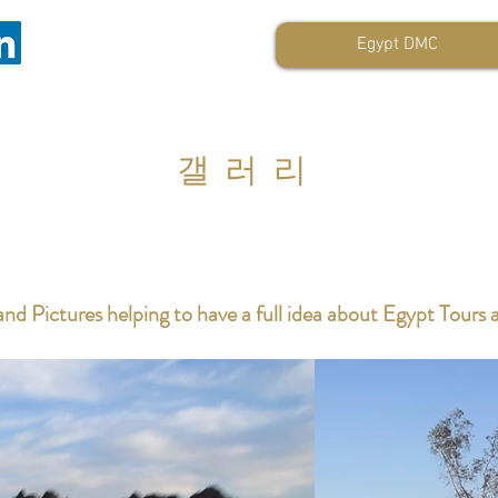
Egypt DMC
갤러리
nd Pictures helping to have a full idea about Egypt Tours 