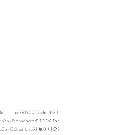
8d_ _cc781905-5cde-3194-
bb3b-136bad5cf58190051957
bb3b-136bad_Like가 보이나요?