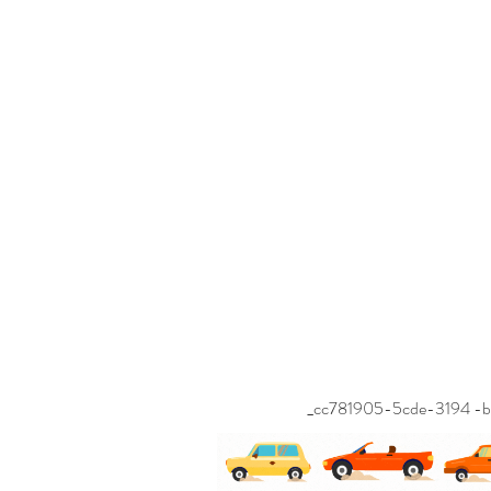
_cc781905-5cde-3194 -bb
bb3b-136bad5cf58d_ _cc78
136bad5cf58d_ _cc78190